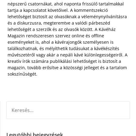
népszerű csatornákat, ahol naponta frissülő tartalmakkal
tartja a kapcsolatot követőivel. A kommentszekció
lehetőséget biztosít az olvasóknak a véleménynyilvánításra
és a diskurzusra, megteremtve a valódi párbeszéd
lehetőségét a szerzők és az olvasók között. A Kávéház
Magazin rendszeresen szervez online és offline
eseményeket is, ahol a kávérajongók személyesen is
találkozhatnak, és mélyíthetik tudásukat a kávékészítés
művészetéről vagy akár a nepáli kávé különlegességeiről. A
kreatív írók számára publikálási lehetőséget is biztosít a
magazin, tovább erősítve a közösségi jelleget és a tartalom
sokszínűségét.
KERESÉS:
Legutóbbi bejegyzések