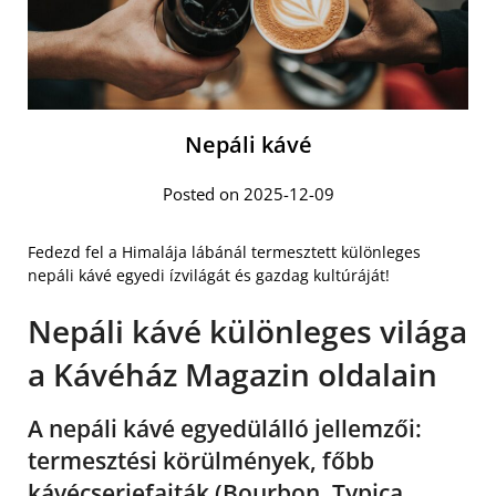
Nepáli kávé
Posted on 2025-12-09
Fedezd fel a Himalája lábánál termesztett különleges
nepáli kávé egyedi ízvilágát és gazdag kultúráját!
Nepáli kávé különleges világa
a Kávéház Magazin oldalain
A nepáli kávé egyedülálló jellemzői:
termesztési körülmények, főbb
kávécserjefajták (Bourbon, Typica,