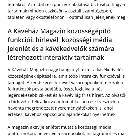
témákról. Az oldal reszponzív kialakítása biztosítja, hogy a
tartalmak minden eszközön – asztali számítógépen,
tableten vagy okostelefonon – optimálisan jelenjenek meg.
A Kávéház Magazin közösségépítő
funkciói: hírlevél, közösségi média
jelenlét és a kávékedvelők számára
létrehozott interaktív tartalmak
A Kávéház Magazin nagy hangsúlyt fektet a kávékedvelők
közösségének építésére, amit több interaktív funkcióval is
támogat. A rendszeres hírlevél vasárnaponként érkezik a
feliratkozók postaládájába, összefoglalva a hét
legérdekesebb cikkeit és a kávévilág friss híreit. Az olvasók
a hírlevélre feliratkozva automatikusan részt vesznek a
havonta megrendezett nyereményjátékokon is, ahol
értékes, kávéhoz kapcsolódó ajándékokat nyerhetnek.
A magazin aktív jelenlétet mutat a közösségi média
platformokon, beleértve a Facebookot, Instagramot és más