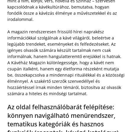
mint a film, könyv, vers, novella és színház – szervesen
kapcsolódnak a kávékultúrához, bemutatva, hogyan
fonódik össze a kávézás élménye a művészetekkel és az
irodalommal.
A magazin rendszeresen frissülő hírei naprakész
információkkal szolgálnak a kávé világáról, beleértve a
legújabb trendeket, eseményeket és felfedezéseket. Az
igényes olvasók számára készült tartalmak nem csak
informálnak, hanem hangulatteremtő erejükkel is hatnak.
A Kávéház Magazin különlegessége, hogy a kávét nem
csupán italként, hanem egy életforma részeként mutatja
be, összekapcsolva a mindennapi rituálékkal és a közösségi
élménnyel. A szakértő szerzők szenvedéllyel és
hozzáértéssel írnak minden témáról, biztosítva az olvasók
számára a hiteles és minőségi tartalmat.
Az oldal felhasználóbarát felépítése:
könnyen navigálható menürendszer,
tematikus kategóriák és hasznos