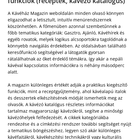
funkciók (receptek, kávézó katalógus)
A Kávéház Magazin weboldalán minden olvasó könnyen
eligazodhat a letisztult, intuitív menürendszernek
köszönhetően. A főmenüben azonnal szembetűnnek a
főbb tematikus kategóriák: Gasztro, Ajánló, Kávéhírek és
egyéb rovatok, melyek logikus alcsoportokra tagolódnak a
könnyebb navigálás érdekében. Az oldalsávban található
keresőfunkció segítségével a látogatók gyorsan
rátalálhatnak az őket érdeklő témákra, így akár a nepáli
kávéval kapcsolatos információkra is néhány másodperc
alatt.
A magazin különleges értékét adják a praktikus kiegészítő
funkciók, mint a receptgyűjtemény, ahol kávéalapú italok
és desszertek elkészítésének módját ismerhetik meg az
olvasók. A kávézó katalógus részletes információkat
tartalmaz magyarországi kávézókról, segítve a minőségi
kávézóhelyek felfedezését. A cikkek kategóriákba
rendezése és a címkézési rendszer további segítséget nyújt
a tematikus böngészéshez, legyen szó akár különleges
kávéfajtákról, kávékészítési technikákról vagy kulturális