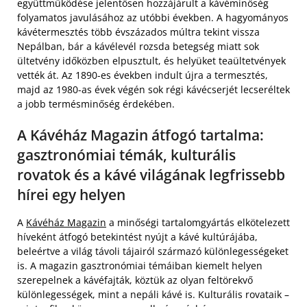
együttműködése jelentősen hozzájárult a kávéminőség
folyamatos javulásához az utóbbi években. A hagyományos
kávétermesztés több évszázados múltra tekint vissza
Nepálban, bár a kávélevél rozsda betegség miatt sok
ültetvény időközben elpusztult, és helyüket teaültetvények
vették át. Az 1890-es években indult újra a termesztés,
majd az 1980-as évek végén sok régi kávécserjét lecseréltek
a jobb termésminőség érdekében.
A Kávéház Magazin átfogó tartalma:
gasztronómiai témák, kulturális
rovatok és a kávé világának legfrissebb
hírei egy helyen
A
Kávéház Magazin
a minőségi tartalomgyártás elkötelezett
híveként átfogó betekintést nyújt a kávé kultúrájába,
beleértve a világ távoli tájairól származó különlegességeket
is. A magazin gasztronómiai témáiban kiemelt helyen
szerepelnek a kávéfajták, köztük az olyan feltörekvő
különlegességek, mint a nepáli kávé is. Kulturális rovataik –