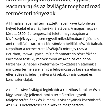
Pacamara) és az ízvilágát meghatározó
természeti tényezők
A
Himalája lábainál termesztett nepáli kávé
különleges
helyet foglal el a világ kávékínálatában. A magas hegyek
között, 2300 láb tengerszint feletti magasságban a
kávécserjék egy teljesen egyedi mikroklímában fejlődnek,
ami rendkívüli karaktert kölcsönöz a belőlük készült italnak.
Nepálban a termesztett kávéfajták mintegy 65%-a
Bourbon, 25%-a Typica, míg a fennmaradó részt főként
Pacamara teszi ki, melyek mind az Arabica családba
tartoznak. A nepáli kávétermelők fokozatosan átállnak a
minőségi termelésre, amit a félig-mosásos kezelési eljárás
elterjedése is jelez, javítva a kávébabok minőségét és
konzisztenciáját.
A nepáli kávé ízvilágát leginkább a rusztikus karakter és a
lágy savasság jellemzi, ami a termőterület egyedi
talajösszetételének és klimatikus viszonyainak köszönhető.
Az USAID befektetései és a köz- és magánszféra